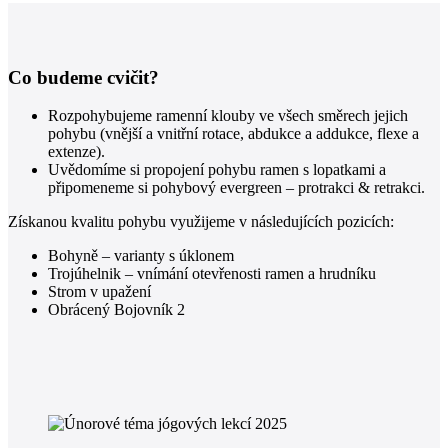
Co budeme cvičit?
Rozpohybujeme ramenní klouby ve všech směrech jejich
pohybu (vnější a vnitřní rotace, abdukce a addukce, flexe a
extenze).
Uvědomíme si propojení pohybu ramen s lopatkami a
připomeneme si pohybový evergreen – protrakci & retrakci.
Získanou kvalitu pohybu využijeme v následujících pozicích:
Bohyně – varianty s úklonem
Trojúhelnik – vnímání otevřenosti ramen a hrudníku
Strom v upažení
Obrácený Bojovník 2