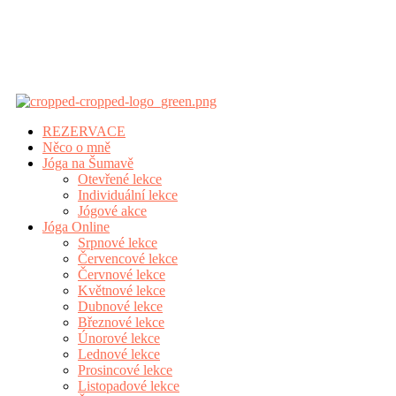
REZERVACE
Něco o mně
Jóga na Šumavě
Otevřené lekce
Individuální lekce
Jógové akce
Jóga Online
Srpnové lekce
Červencové lekce
Červnové lekce
Květnové lekce
Dubnové lekce
Březnové lekce
Únorové lekce
Lednové lekce
Prosincové lekce
Listopadové lekce