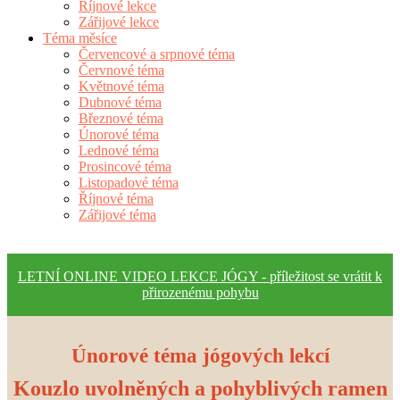
Říjnové lekce
Zářijové lekce
Téma měsíce
Červencové a srpnové téma
Červnové téma
Květnové téma
Dubnové téma
Březnové téma
Únorové téma
Lednové téma
Prosincové téma
Listopadové téma
Říjnové téma
Zářijové téma
LETNÍ ONLINE VIDEO LEKCE JÓGY - příležitost se vrátit k
přirozenému pohybu
Únorové téma jógových lekcí
Kouzlo uvolněných a pohyblivých ramen