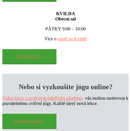
KVILDA
Obecní sál
PÁTKY 9:00 – 10:00
Vice o
místě na Kvildě
REZERVUJI SI
Nebo si vyzkoušíte jógu online?
Video lekce s uceleným měsíčním záměrem
vás mohou motivovat k
pravidelnému cvičení jógy. Každé úterý nová lekce.
TO MNE ZAJÍMÁ