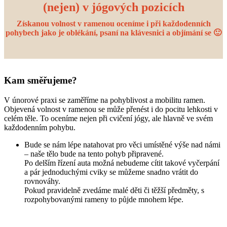
(nejen) v jógových pozicích
Získanou volnost v ramenou oceníme i při každodenních
pohybech jako je oblékání, psaní na klávesnici a objímání se 🙂
Kam směřujeme?
V únorové praxi se zaměříme na pohyblivost a mobilitu ramen.
Objevená volnost v ramenou se může přenést i do pocitu lehkosti v
celém těle. To oceníme nejen při cvičení jógy, ale hlavně ve svém
každodenním pohybu.
Bude se nám lépe natahovat pro věci umístěné výše nad námi
– naše tělo bude na tento pohyb připravené.
Po delším řízení auta možná nebudeme cítit takové vyčerpání
a pár jednoduchými cviky se můžeme snadno vrátit do
rovnováhy.
Pokud pravidelně zvedáme malé děti či těžší předměty, s
rozpohybovanými rameny to půjde mnohem lépe.