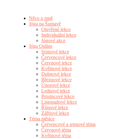
Něco o mně
Jóga na Šumavě
Otevřené lekce
Individuální lekce
Jógové akce
Jóga Online
Srpnové lekce
Červencové lekce
Červnové lekce
Květnové lekce
Dubnové lekce
Březnové lekce
Únorové lekce
Lednové lekce
Prosincové lekce
Listopadové lekce
Říjnové lekce
Zářijové lekce
Téma měsíce
Červencové a srpnové téma
Červnové téma
Květnové téma