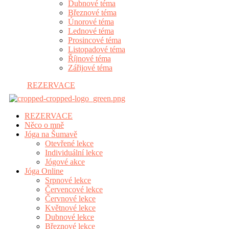
Dubnové téma
Březnové téma
Únorové téma
Lednové téma
Prosincové téma
Listopadové téma
Říjnové téma
Zářijové téma
REZERVACE
REZERVACE
Něco o mně
Jóga na Šumavě
Otevřené lekce
Individuální lekce
Jógové akce
Jóga Online
Srpnové lekce
Červencové lekce
Červnové lekce
Květnové lekce
Dubnové lekce
Březnové lekce