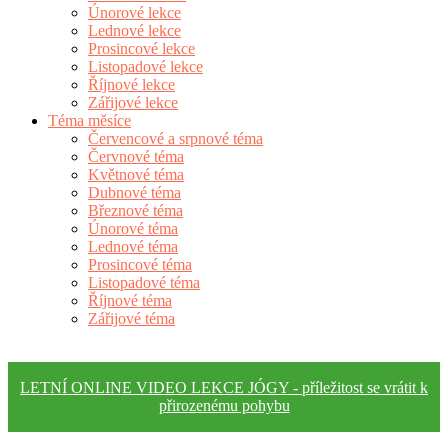
Únorové lekce
Lednové lekce
Prosincové lekce
Listopadové lekce
Říjnové lekce
Zářijové lekce
Téma měsíce
Červencové a srpnové téma
Červnové téma
Květnové téma
Dubnové téma
Březnové téma
Únorové téma
Lednové téma
Prosincové téma
Listopadové téma
Říjnové téma
Zářijové téma
LETNÍ ONLINE VIDEO LEKCE JÓGY - příležitost se vrátit k
přirozenému pohybu