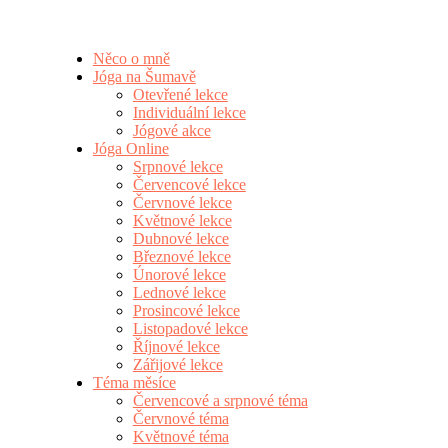
Něco o mně
Jóga na Šumavě
Otevřené lekce
Individuální lekce
Jógové akce
Jóga Online
Srpnové lekce
Červencové lekce
Červnové lekce
Květnové lekce
Dubnové lekce
Březnové lekce
Únorové lekce
Lednové lekce
Prosincové lekce
Listopadové lekce
Říjnové lekce
Zářijové lekce
Téma měsíce
Červencové a srpnové téma
Červnové téma
Květnové téma