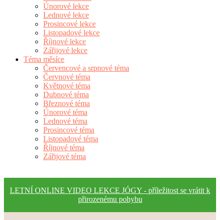
Únorové lekce
Lednové lekce
Prosincové lekce
Listopadové lekce
Říjnové lekce
Zářijové lekce
Téma měsíce
Červencové a srpnové téma
Červnové téma
Květnové téma
Dubnové téma
Březnové téma
Únorové téma
Lednové téma
Prosincové téma
Listopadové téma
Říjnové téma
Zářijové téma
LETNÍ ONLINE VIDEO LEKCE JÓGY - příležitost se vrátit k
přirozenému pohybu