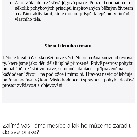
Ano. Základem zůstává jógová praxe. Pouze ji obohatíme o
několik pohybových principů inspirovaných běžným životem
a dalšími aktivitami, které mohou přispět k lepšímu vnímání
vlastního těla.
Shrnutí letního tématu
Léto je ideální čas zkoušet nové věci. Nebo možná znovu objevovat
ty, které jsme jako děti dělali úplně přirozeně. Právě pestrost pohybu
pomáhá tělu zůstat vnímavé, schopné adaptace a připravené na
každodenní život – na podložce i mimo ni.
Hravost navíc odlehčuje
potřebu podávat výkon. Místo hodnocení správnosti pohybu dostává
prostor zvědavost a objevování.
Zajímá Vás Téma měsíce a jak ho můžeme zařadit
do své praxe?