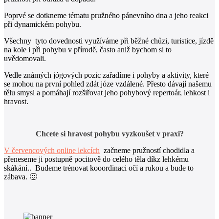
Poprvé se dotkneme tématu pružného pánevního dna a jeho reakci
při dynamickém pohybu.
Všechny tyto dovednosti využíváme při běžné chůzi, turistice, jízdě
na kole i při pohybu v přírodě, často aniž bychom si to
uvědomovali.
Vedle známých jógových pozic zařadíme i pohyby a aktivity, které
se mohou na první pohled zdát józe vzdálené. Přesto dávají našemu
tělu smysl a pomáhají rozšiřovat jeho pohybový repertoár, lehkost i
hravost.
Chcete si hravost pohybu vyzkoušet v praxi?
V červencových online lekcích
začneme pružností chodidla a
přeneseme ji postupně pocitově do celého těla díkz lehkému
skákání.. Budeme trénovat kooordinaci očí a rukou a bude to
zábava. 🙂