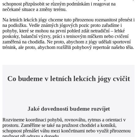
schopnost přizpůsobit se různým podmínkám i reagovat na
nečekané situace a změny terénu.
Na letních lekcích jógy chceme tuto přirozenou rozmanitost přenést i
na podložku. Vedle známých jógových pozic proto zařadíme i
pohyby, které se mohou na první pohled zdát netradiční – lehké
poskoky, balanční výzvy, práci s tenisovým míčkem nebo cvičení
zaměřená na chodidla. Ne proto, abychom z jógy udělali sportovní
trénink, ale proto, abychom rozšířili pohybový repertoár našeho těla.
Co budeme v letních lekcích jógy cvičit
Jaké dovednosti budeme rozvíjet
Rozvineme koordinaci pohybů, rovnováhu, rytmus a orientaci v
prostoru. Zaměříme se také na pružnost chodidel a kotníků,
schopnost přenášet váhu mezi končetinami nebo využít přirozenou
pružnost při odrazu a dopadu.