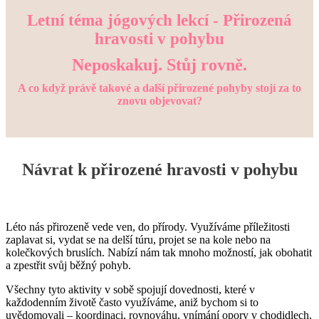
Letní téma jógových lekcí - Přirozená
hravosti v pohybu
Neposkakuj. Stůj rovně.
A co když právě takové a další přirozené pohyby stojí za to
znovu objevovat?
Návrat k přirozené hravosti v pohybu
Léto nás přirozeně vede ven, do přírody. Využíváme příležitosti
zaplavat si, vydat se na delší túru, projet se na kole nebo na
kolečkových bruslích. Nabízí nám tak mnoho možností, jak obohatit
a zpestřit svůj běžný pohyb.
Všechny tyto aktivity v sobě spojují dovednosti, které v
každodenním životě často využíváme, aniž bychom si to
uvědomovali – koordinaci, rovnováhu, vnímání opory v chodidlech,