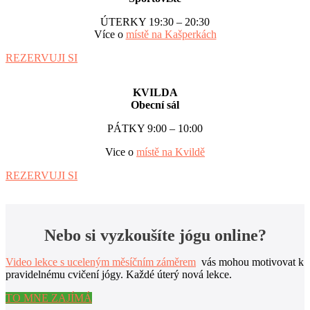
ÚTERKY 19:30 – 20:30
Více o
místě na Kašperkách
REZERVUJI SI
KVILDA
Obecní sál
PÁTKY 9:00 – 10:00
Vice o
místě na Kvildě
REZERVUJI SI
Nebo si vyzkoušíte jógu online?
Video lekce s uceleným měsíčním záměrem
vás mohou motivovat k
pravidelnému cvičení jógy. Každé úterý nová lekce.
TO MNE ZAJÍMÁ