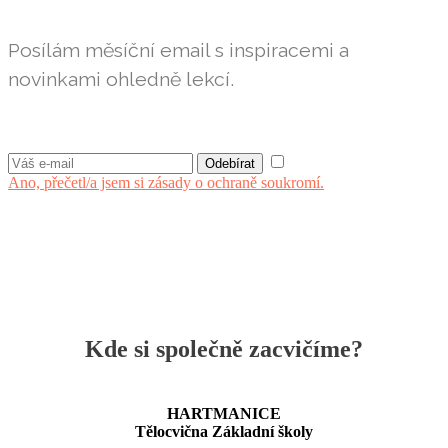
Posílám měsíční email s inspiracemi a
novinkami ohledně lekcí.
Ano, přečetl/a jsem si zásady o ochraně soukromí.
Kde si společně zacvičíme?
HARTMANICE
Tělocvična Základní školy