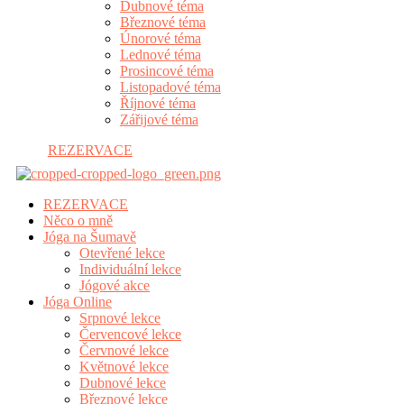
Dubnové téma
Březnové téma
Únorové téma
Lednové téma
Prosincové téma
Listopadové téma
Říjnové téma
Zářijové téma
REZERVACE
REZERVACE
Něco o mně
Jóga na Šumavě
Otevřené lekce
Individuální lekce
Jógové akce
Jóga Online
Srpnové lekce
Červencové lekce
Červnové lekce
Květnové lekce
Dubnové lekce
Březnové lekce