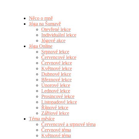
Něco o mně
Jóga na Šumavě
Otevřené lekce
Individuální lekce
Jógové akce
Jóga Online
Srpnové lekce
Červencové lekce
Červnové lekce
Květnové lekce
Dubnové lekce
Březnové lekce
Únorové lekce
Lednové lekce
Prosincové lekce
Listopadové lekce
Říjnové lekce
Zářijové lekce
Téma měsíce
Červencové a srpnové téma
Červnové téma
Květnové téma