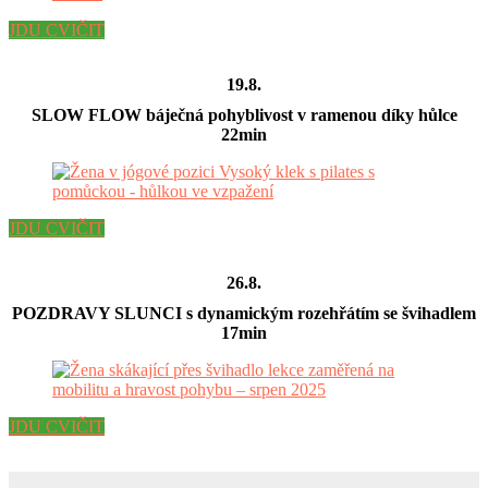
JDU CVIČIT
19.8.
SLOW FLOW báječná pohyblivost v ramenou díky hůlce
22min
JDU CVIČIT
26.8.
POZDRAVY SLUNCI s dynamickým rozehřátím se švihadlem
17min
JDU CVIČIT