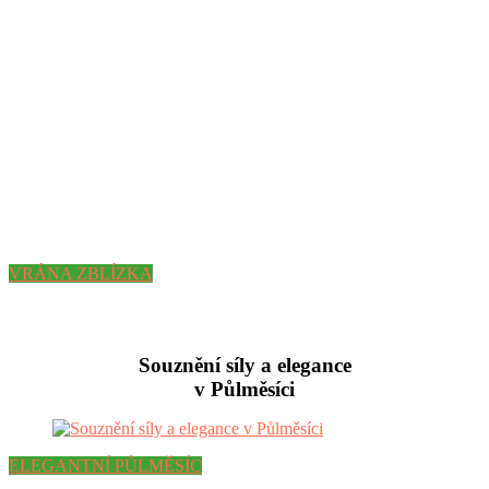
VRÁNA ZBLÍZKA
Souznění síly a elegance
v Půlměsíci
ELEGANTNÍ PŮLMĚSÍC