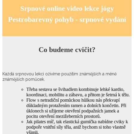
Srpnové online video lekce jógy
Pestrobarevný pohyb - srpnové vydání
Co budeme cvičit?
Každá srpnovou lekci oživíme použitím známějších a méně
známějších pomůcek.
Třeba sestava se švihadlem kombinuje lehké kardio,
koordinaci, mobilitu a zábavu, a přitom je šetrná k tělu.
Flow s netradiční pomůckou hůlkou nás překvapí
důkladným protažením ramen a dolních končetin. Při
úklonech si užijeme otevření podpažních jamek a
pocitu otevření mezižeberních prostorů.
Jak pilates míč, tak elastická gumička nabídne cviky k
podpoře vnitřní síly těla, aniž bychom si toho vlastně
všimli.