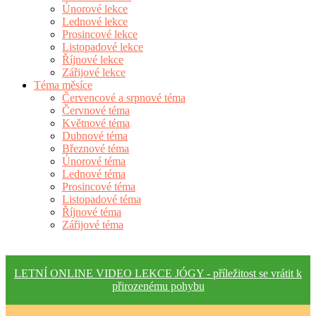
Únorové lekce
Lednové lekce
Prosincové lekce
Listopadové lekce
Říjnové lekce
Zářijové lekce
Téma měsíce
Červencové a srpnové téma
Červnové téma
Květnové téma
Dubnové téma
Březnové téma
Únorové téma
Lednové téma
Prosincové téma
Listopadové téma
Říjnové téma
Zářijové téma
LETNÍ ONLINE VIDEO LEKCE JÓGY - příležitost se vrátit k
přirozenému pohybu