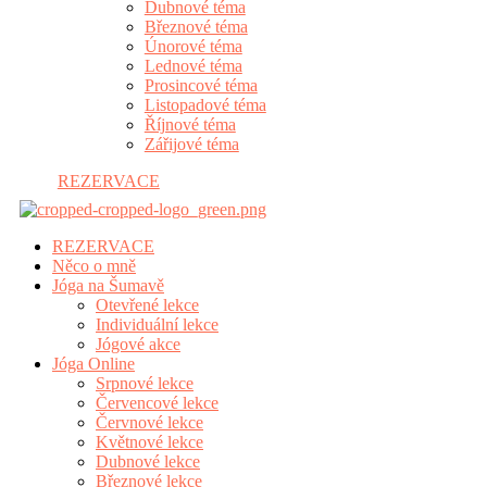
Dubnové téma
Březnové téma
Únorové téma
Lednové téma
Prosincové téma
Listopadové téma
Říjnové téma
Zářijové téma
REZERVACE
REZERVACE
Něco o mně
Jóga na Šumavě
Otevřené lekce
Individuální lekce
Jógové akce
Jóga Online
Srpnové lekce
Červencové lekce
Červnové lekce
Květnové lekce
Dubnové lekce
Březnové lekce