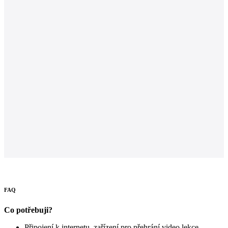
FAQ
Co potřebuji?
Připojení k internetu, zařízení pro přehrání video lekce