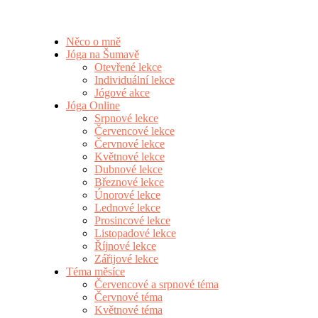
Něco o mně
Jóga na Šumavě
Otevřené lekce
Individuální lekce
Jógové akce
Jóga Online
Srpnové lekce
Červencové lekce
Červnové lekce
Květnové lekce
Dubnové lekce
Březnové lekce
Únorové lekce
Lednové lekce
Prosincové lekce
Listopadové lekce
Říjnové lekce
Zářijové lekce
Téma měsíce
Červencové a srpnové téma
Červnové téma
Květnové téma