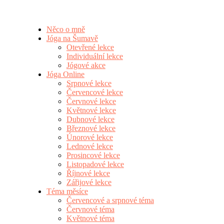
Něco o mně
Jóga na Šumavě
Otevřené lekce
Individuální lekce
Jógové akce
Jóga Online
Srpnové lekce
Červencové lekce
Červnové lekce
Květnové lekce
Dubnové lekce
Březnové lekce
Únorové lekce
Lednové lekce
Prosincové lekce
Listopadové lekce
Říjnové lekce
Zářijové lekce
Téma měsíce
Červencové a srpnové téma
Červnové téma
Květnové téma