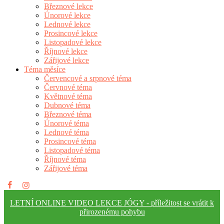
Březnové lekce
Únorové lekce
Lednové lekce
Prosincové lekce
Listopadové lekce
Říjnové lekce
Zářijové lekce
Téma měsíce
Červencové a srpnové téma
Červnové téma
Květnové téma
Dubnové téma
Březnové téma
Únorové téma
Lednové téma
Prosincové téma
Listopadové téma
Říjnové téma
Zářijové téma
LETNÍ ONLINE VIDEO LEKCE JÓGY - příležitost se vrátit k
přirozenému pohybu