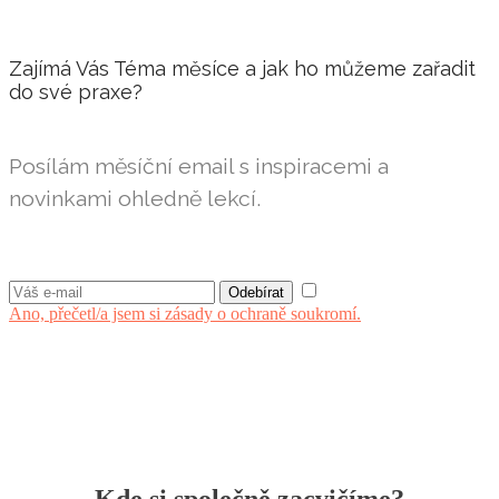
Zajímá Vás Téma měsíce a jak ho můžeme zařadit
do své praxe?
Posílám měsíční email s inspiracemi a
novinkami ohledně lekcí.
Ano, přečetl/a jsem si zásady o ochraně soukromí.
Kde si společně zacvičíme?