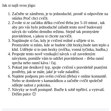
Jak si najít svou jógu:
Začněte se záměrem, je to jednoduché, prostě si odpovězte na
otázku Proč chci cvičit.
Zvolte si ze začátku délku cvičení třeba jen 5-10 minut , tak
aby pro vás bylo jednoduché zařadit tento nově budovaný
návyk do vašeho denního režimu. Stejně tak promyslete
pravidelnost, s jakou si chcete zacvičit.
Naplánujte si čas, kdy je cvičení reálné a užijete si to.
Promyslete si místo, kde se budete cítit hezky,bude tam teplo a
klid. Udělejte si to tam hezky (svíčka, vonná tyčinka, hudba,)
Propojte tento nově vznikající návyk s už zavedeným
návykem, pomůže vám to udržet pravidelnost – třeba ranní
sprcha nebo ranní káva / čaj.
Pokud jste deníkový typ, spojte cvičení s pravidelně psanými
postřehy, jak se máte, jaké je vaše naladění.
Najdete podporu pro svém cvičení (třeba) v online komunitě.
Nebo se domluvte s kamarádkou a začněte cvičit společně
sdílejte radost z pokroku.
Návyky se tvoří postupně. Buďte k sobě trpěliví. a vytrvalí.
Držím palce 🙂