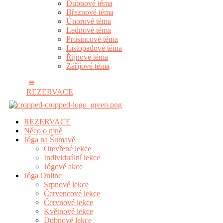
Dubnové téma
Březnové téma
Únorové téma
Lednové téma
Prosincové téma
Listopadové téma
Říjnové téma
Zářijové téma
REZERVACE
REZERVACE
Něco o mně
Jóga na Šumavě
Otevřené lekce
Individuální lekce
Jógové akce
Jóga Online
Srpnové lekce
Červencové lekce
Červnové lekce
Květnové lekce
Dubnové lekce