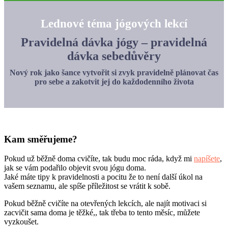
Lednové téma jógových lekcí
Pravidelná dávka jógy – pravidelná
dávka sebedůvěry
Nový rok jako šance vytvořit si zvyk pravidelně plánovat čas
pro sebe a zakotvit jej do každodenního života
Kam směřujeme?
Pokud už běžně doma cvičíte, tak budu moc ráda, když mi
napíšete
,
jak se vám podařilo objevit svou jógu doma.
Jaké máte tipy k pravidelnosti a pocitu že to není další úkol na
vašem seznamu, ale spíše příležitost se vrátit k sobě.
Pokud běžně cvičíte na otevřených lekcích, ale najít motivaci si
zacvičit sama doma je těžké,, tak třeba to tento měsíc, můžete
vyzkoušet.