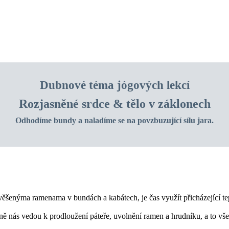
Dubnové téma jógových lekcí
Rozjasněné srdce & tělo v záklonech
Odhodíme bundy a naladíme se na povzbuzující sílu jara.
šenýma ramenama v bundách a kabátech, je čas využít přicházející teplo
nás vedou k prodloužení páteře, uvolnění ramen a hrudníku, a to vše