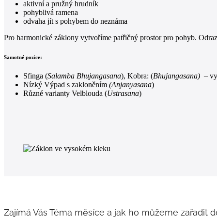
aktivní a pružný hrudník
pohyblivá ramena
odvaha jít s pohybem do neznáma
Pro harmonické záklony vytvoříme patřičný prostor pro pohyb. Odrazím
Samotné pozice:
Sfinga (
Salamba Bhujangasana
), Kobra: (
Bhujangasana)
– vyc
Nízký Výpad s zakloněním
(Anjanyasana
)
Různé varianty Velblouda (
Ustrasana
)
Zajímá Vás Téma měsíce a jak ho můžeme zařadit d