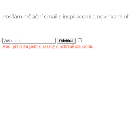
Posílám měsíční email s inspiracemi a novinkami oh
Ano, přečetl/a jsem si zásady o ochraně soukromí.