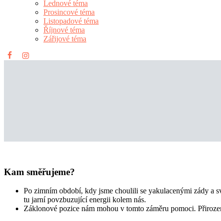
Lednové téma
Prosincové téma
Listopadové téma
Říjnové téma
Zářijové téma
Kam směřujeme?
Po zimním období, kdy jsme choulili se yakulacenými zády a svě
tu jarní povzbuzující energii kolem nás.
Záklonové pozice nám mohou v tomto záměru pomoci. Přirozeně 