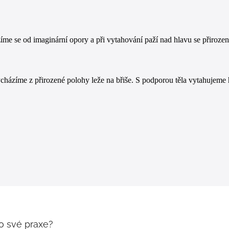
e se od imaginární opory a při vytahování paží nad hlavu se přirozeně
házíme z přirozené polohy leže na břiše. S podporou těla vytahujeme 
o své praxe?