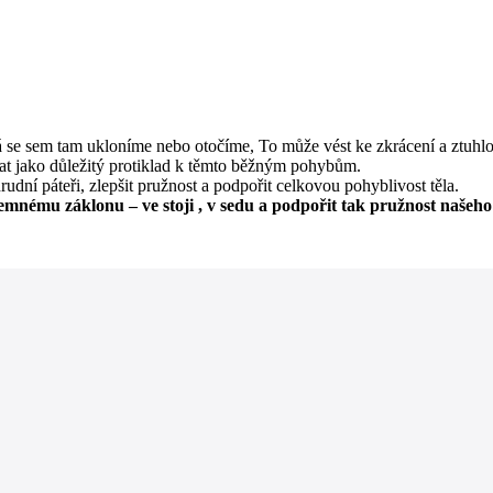
se sem tam ukloníme nebo otočíme, To může vést ke zkrácení a ztuhlost
at jako důležitý protiklad k těmto běžným pohybům.
udní páteři, zlepšit pružnost a podpořit celkovou pohyblivost těla.
emnému záklonu – ve stoji , v sedu a podpořit tak pružnost našeh