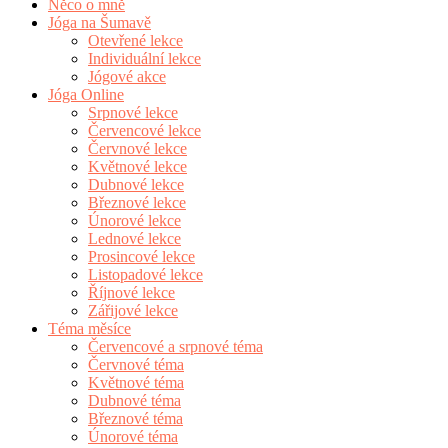
Něco o mně
Jóga na Šumavě
Otevřené lekce
Individuální lekce
Jógové akce
Jóga Online
Srpnové lekce
Červencové lekce
Červnové lekce
Květnové lekce
Dubnové lekce
Březnové lekce
Únorové lekce
Lednové lekce
Prosincové lekce
Listopadové lekce
Říjnové lekce
Zářijové lekce
Téma měsíce
Červencové a srpnové téma
Červnové téma
Květnové téma
Dubnové téma
Březnové téma
Únorové téma