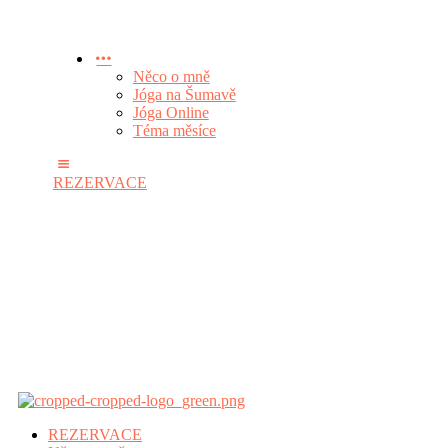
Něco o mně
Jóga na Šumavě
Jóga Online
Téma měsíce
REZERVACE
REZERVACE