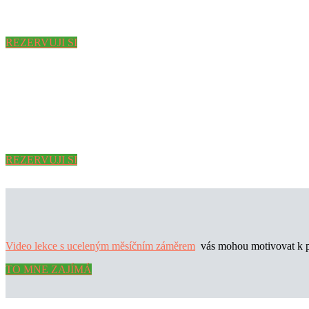
REZERVUJI SI
REZERVUJI SI
Video lekce s uceleným měsíčním záměrem
vás mohou motivovat k pr
TO MNE ZAJÍMÁ