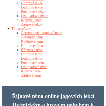
Únorové lekce
Lednové lekce
Prosincové lekce
Listopadové lekce
Říjnové lekce
Zářijové lekce
Téma měsíce
Červencové a srpnové téma
Červnové téma
Květnové téma
Dubnové téma
Březnové téma
Únorové téma
Lednové téma
Prosincové téma
Listopadové téma
Říjnové téma
Zářijové téma
Říjnové téma online jógových lekcí
Rytmickým a hravým pohybem k