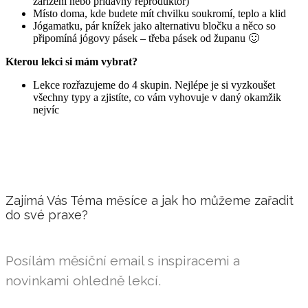
zařízení nebo přídavný reproduktor)
Místo doma, kde budete mít chvilku soukromí, teplo a klid
Jógamatku, pár knížek jako alternativu bločku a něco so
připomíná jógovy pásek – třeba pásek od županu 🙂
Kterou lekci si mám vybrat?
Lekce rozřazujeme do 4 skupin. Nejlépe je si vyzkoušet
všechny typy a zjistíte, co vám vyhovuje v daný okamžik
nejvíc
Zajímá Vás Téma měsíce a jak ho můžeme zařadit
do své praxe?
Posílám měsíční email s inspiracemi a
novinkami ohledně lekcí.