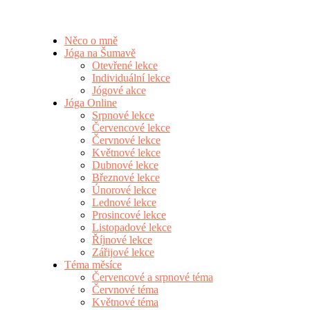
Něco o mně
Jóga na Šumavě
Otevřené lekce
Individuální lekce
Jógové akce
Jóga Online
Srpnové lekce
Červencové lekce
Červnové lekce
Květnové lekce
Dubnové lekce
Březnové lekce
Únorové lekce
Lednové lekce
Prosincové lekce
Listopadové lekce
Říjnové lekce
Zářijové lekce
Téma měsíce
Červencové a srpnové téma
Červnové téma
Květnové téma