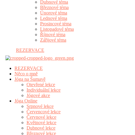
Dubnové téma
Březnové téma
Únorové téma
Lednové téma
Prosincové téma
Listopadové téma
Říjnové téma
Zářijové téma
REZERVACE
REZERVACE
Něco o mně
Jóga na Šumavě
Otevřené lekce
Individuální lekce
Jógové akce
Jóga Online
Srpnové lekce
Červencové lekce
Červnové lekce
Květnové lekce
Dubnové lekce
Březnové lekce