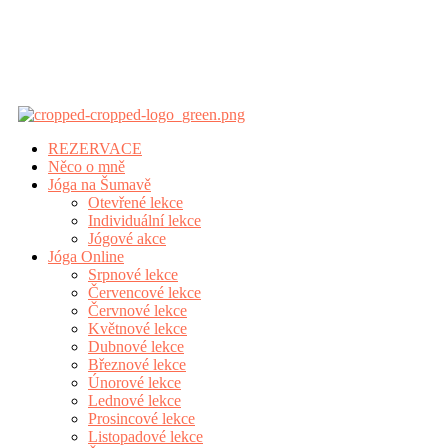
REZERVACE
Něco o mně
Jóga na Šumavě
Otevřené lekce
Individuální lekce
Jógové akce
Jóga Online
Srpnové lekce
Červencové lekce
Červnové lekce
Květnové lekce
Dubnové lekce
Březnové lekce
Únorové lekce
Lednové lekce
Prosincové lekce
Listopadové lekce