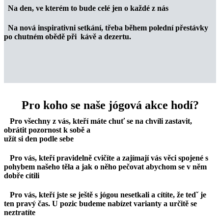
Na den, ve kterém to bude celé jen o každé z nás
Na nová inspirativni setkání, třeba během polední přestávky
po chutném obědě při kávě a dezertu.
Pro koho se naše jógová akce hodí?
Pro všechny z vás, kteří máte chuť se na chvíli zastavit,
obrátit pozornost k sobě a
užít si den podle sebe
Pro vás, kteří pravidelně cvičíte a zajímají vás věci spojené s
pohybem našeho těla a jak o něho pečovat abychom se v něm
dobře cítili
Pro vás, kteří jste se ještě s jógou nesetkali a cítíte, že tedˇ je
ten pravý čas. U pozic budeme nabízet varianty a určitě se
neztratíte