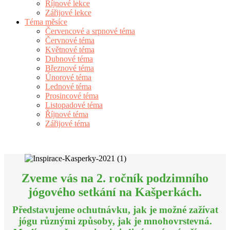
Říjnové lekce
Zářijové lekce
Téma měsíce
Červencové a srpnové téma
Červnové téma
Květnové téma
Dubnové téma
Březnové téma
Únorové téma
Lednové téma
Prosincové téma
Listopadové téma
Říjnové téma
Zářijové téma
Zveme vás na 2. ročník podzimního
jógového setkání na Kašperkách.
Představujeme ochutnávku, jak je možné zažívat
jógu různými způsoby, jak je mnohovrstevná.