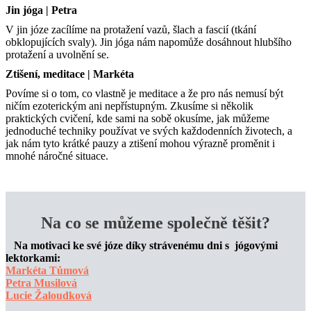
Jin jóga | Petra
V jin józe zacílíme na protažení vazů, šlach a fascií (tkání
obklopujících svaly). Jin jóga nám napomůže dosáhnout hlubšího
protažení a uvolnění se.
Ztišení, meditace | Markéta
Povíme si o tom, co vlastně je meditace a že pro nás nemusí být
ničím ezoterickým ani nepřístupným. Zkusíme si několik
praktických cvičení, kde sami na sobě okusíme, jak můžeme
jednoduché techniky používat ve svých každodenních životech, a
jak nám tyto krátké pauzy a ztišení mohou výrazně proměnit i
mnohé náročné situace.
Na co se můžeme společně těšit?
Na motivaci ke své józe díky strávenému dni s jógovými
lektorkami:
Markéta Tůmová
Petra Musilová
Lucie Žaloudková