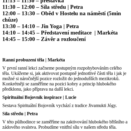
11:15 – 11:30 – přestávka
11:30 – 12:00 – Síla středu | Petra
12:00 – 13:30 – Oběd v Hostelu na náměstí (5min
chůze)
13:30 – 14:10 – Jin Yoga | Petra
14:10 – 14:45 – Představení meditace | Markéta
14:45 – 15:00 – Závěr a rozloučení
Ranní probuzení těla | Markéta
V první ranní lekci začneme postupným rozpohybováním celého
těla. Ukážeme si, jak aktivovat postupně jednotlivé části těla i jak je
možné si náročnější pozice rozložit do jednodušších mezikroků.
Konkrétněji se zaměříme na pozici kobry a princip hlubokého
předklonu, jako příprava na další lekci.
Spirituální Bojovník inspirace | Lucie
Sestava Spirituální Bojovník vychází z tradice Jivamukti Jógy.
Síla středu | Petra
V této půlhodince se zaměříme na zaktivování hlubokého břišního a
zádového svalstva. Probudíme vnitřní sílu v našem středu těla.