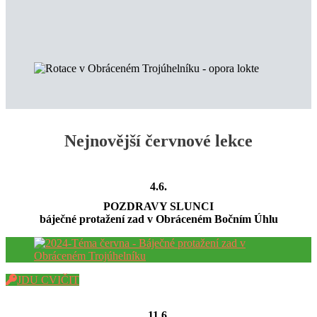
Nejnovější červnové lekce
4.6.
POZDRAVY SLUNCI
báječné protažení zad v Obráceném Bočním Úhlu
JDU CVIČIT
11.6.