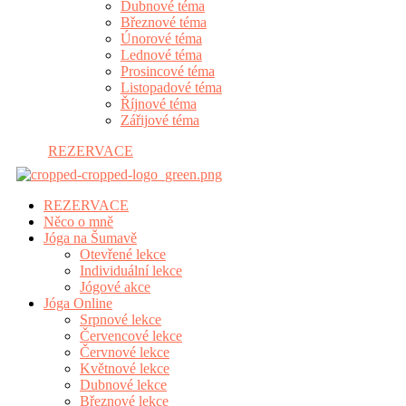
Dubnové téma
Březnové téma
Únorové téma
Lednové téma
Prosincové téma
Listopadové téma
Říjnové téma
Zářijové téma
REZERVACE
REZERVACE
Něco o mně
Jóga na Šumavě
Otevřené lekce
Individuální lekce
Jógové akce
Jóga Online
Srpnové lekce
Červencové lekce
Červnové lekce
Květnové lekce
Dubnové lekce
Březnové lekce