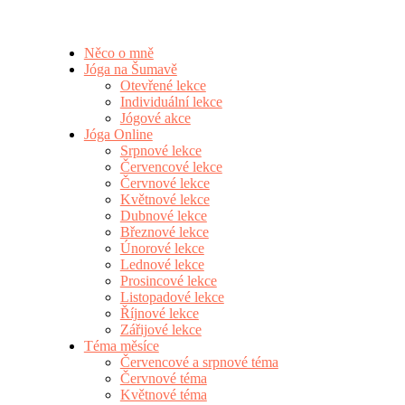
Něco o mně
Jóga na Šumavě
Otevřené lekce
Individuální lekce
Jógové akce
Jóga Online
Srpnové lekce
Červencové lekce
Červnové lekce
Květnové lekce
Dubnové lekce
Březnové lekce
Únorové lekce
Lednové lekce
Prosincové lekce
Listopadové lekce
Říjnové lekce
Zářijové lekce
Téma měsíce
Červencové a srpnové téma
Červnové téma
Květnové téma