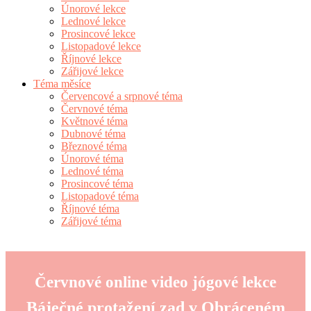
Únorové lekce
Lednové lekce
Prosincové lekce
Listopadové lekce
Říjnové lekce
Zářijové lekce
Téma měsíce
Červencové a srpnové téma
Červnové téma
Květnové téma
Dubnové téma
Březnové téma
Únorové téma
Lednové téma
Prosincové téma
Listopadové téma
Říjnové téma
Zářijové téma
Červnové online video jógové lekce
Báječné protažení zad v Obráceném