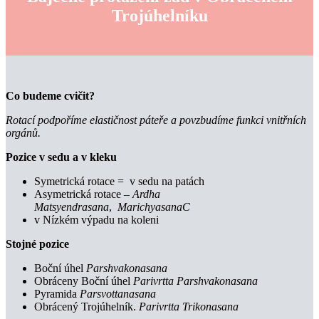
Trojúhelníku
Co budeme cvičit?
Rotací podpoříme elastičnost páteře a povzbudíme funkci vnitřních
orgánů.
Pozice v sedu a v kleku
Symetrická rotace = v sedu na patách
Asymetrická rotace –
Ardha
Matsyendrasana
,
MarichyasanaC
v Nízkém výpadu na koleni
Stojné pozice
Boční úhel
Parshvakonasana
Obráceny Boční úhel
Parivrtta Parshvakonasana
Pyramida
Parsvottanasana
Obrácený Trojúhelník.
Parivrtta Trikonasana